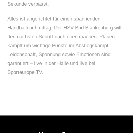
Sekunde verpasst.
Alles ist angerichtet für einen spannenden
Handballnachmittag: Der HSV Bad Blankenburg will
den nächsten Schritt nach oben machen, Plauen
kämpft um wichtige Punkte im Abstiegskampf.
Leidenschaft, Spannung sowie Emotionen sind
garantiert – live in der Halle und live bei
Sporteurope.TV.