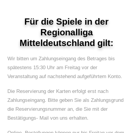
Für die Spiele in der
Regionalliga
Mitteldeutschland gilt:
Wir bitten um Zahlungseingang des Betrages bis
spätestens 15:30 Uhr am Freitag vor der
Veranstaltung auf nachstehend aufgeführtem Konto.
Die Reservierung der Karten erfolgt erst nach
Zahlungseingang. Bitte geben Sie als Zahlungsgrund
die Reservierungsnummer an, die Sie mit der
Bestätigungs- Mail von uns erhalten.
Online- Bestellungen können nur bis Freitag vor dem