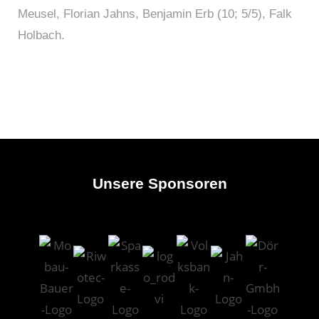
Meusel, Florian Jahns, Benjamin Erb (10; 5/5), Falk
Holbach.
Unsere Sponsoren