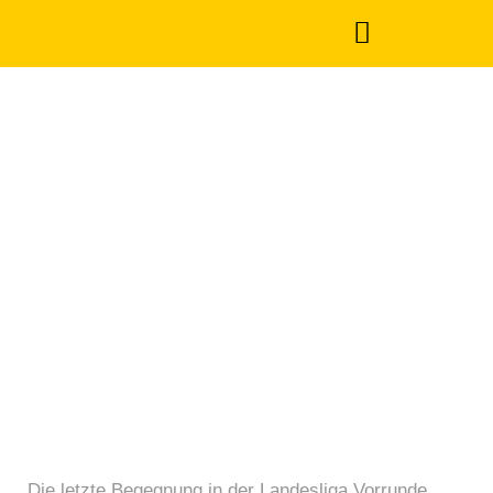
Erster Sieg für die
Erste und E-Jugend
holt sich
Heimturniersieg
Mai 4, 2022
Die letzte Begegnung in der Landesliga Vorrunde