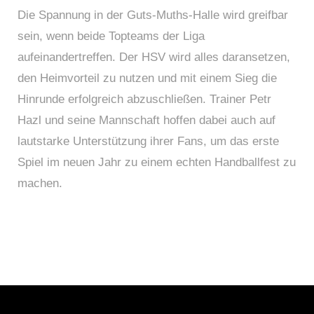
Die Spannung in der Guts-Muths-Halle wird greifbar
sein, wenn beide Topteams der Liga
aufeinandertreffen. Der HSV wird alles daransetzen,
den Heimvorteil zu nutzen und mit einem Sieg die
Hinrunde erfolgreich abzuschließen. Trainer Petr
Hazl und seine Mannschaft hoffen dabei auch auf
lautstarke Unterstützung ihrer Fans, um das erste
Spiel im neuen Jahr zu einem echten Handballfest zu
machen.