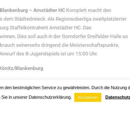
/Blankenburg – Arnstädter HC
Komplett macht den
em Städtedreieck. Als Regionsoberliga zweitplatzierter
urg Staffelkontrahent Arnstädter HC. Das
winnen. Dies soll auch in der Gorndorfer Dreifelder-Halle so
brauch seinerseits dringend die Meisterschaftspunkte,
 Anwurf des B-Jugendspiels ist um 15:00 Uhr.
/Könitz/Blankenburg
se kommt allmählig ins Rollen. Nach den beiden
n den bestmöglichen Service zu gewährleisten. Durch die Nutzung d
führt der Spielplan den drittplatzierten A-Jugend
n Sie in unserer Datenschutzerklärung.
Datenschutz
Akzeptieren
eber HSV Weimar rangiert mit jeweils zwei Siegen sowie
dem 5. Tabellenplatz. Ähnlich wie bei den jüngeren B-
d/Könitz/Blankenburg einen Sieg um weiter um die
der Start einer kleinen Serie, welche zusätzlich die bisher