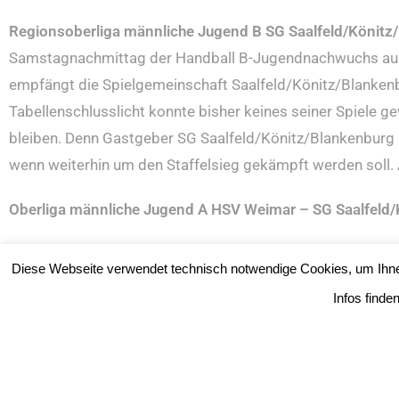
Regionsoberliga männliche Jugend B SG Saalfeld/Könitz
Samstagnachmittag der Handball B-Jugendnachwuchs aus d
empfängt die Spielgemeinschaft Saalfeld/Könitz/Blankenb
Tabellenschlusslicht konnte bisher keines seiner Spiele ge
bleiben. Denn Gastgeber SG Saalfeld/Könitz/Blankenburg 
wenn weiterhin um den Staffelsieg gekämpft werden soll.
Oberliga männliche Jugend A HSV Weimar – SG Saalfeld
Die Saison der A-Jugend in Thüringens höchster Spielklas
Diese Webseite verwendet technisch notwendige Cookies, um Ihne
Auftakterfolgen gegen Sömmerda (22:23) und Gera (25:18) 
Infos finde
Nachwuchs aus dem Städtedreieck zum HSV Weimar. Gastg
Niederlagen mit 4:4 Meisterschaftspunkten im Moment auf 
Jugend Kollegen, benötigt die Spielgemeinschaft Saalfel
Meisterschaften mitspielen zu können. Gleichzeitig wäre es 