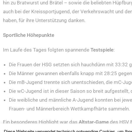
hin zu Bratwurst und Brätel – sowie die beliebten Hüpfbu
auch bei der Kreissportjugend, der Verkehrswacht und d
haben, für ihre Unterstützung danken.
Sportliche Höhepunkte
Im Laufe des Tages folgten spannende
Testspiele
:
Die Frauen der HSG setzten sich hauchdünn mit 33:32 
Die Männer gewannen ebenfalls knapp mit 28:25 gegen
Die mB-Jugend trennte sich unentschieden, die mC-Jugen
Die wC-Jugend ist in dieser Saison so breit aufgestellt
Die weibliche und männliche A-Jugend konnten bei jewe
Frauen- und Männerbereich Wettkampfhärte sammeln.
Ein besonderes Highlight war das
Altstar-Game
des HSV B
Ergebnis und Statistik spielten dabei nur eine Nebenrolle 
Diese Webseite verwendet technisch notwendige Cookies, um Ihne