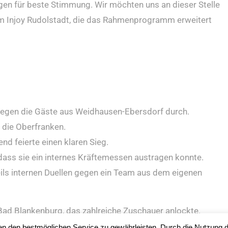
rgen für beste Stimmung. Wir möchten uns an dieser Stelle
em Injoy Rudolstadt, die das Rahmenprogramm erweitert
gegen die Gäste aus Weidhausen-Ebersdorf durch.
 die Oberfranken.
d feierte einen klaren Sieg.
, dass sie ein internes Kräftemessen austragen konnte.
ils internen Duellen gegen ein Team aus dem eigenen
ad Blankenburg, das zahlreiche Zuschauer anlockte.
– im Vordergrund stand die Erinnerung an viele
n den bestmöglichen Service zu gewährleisten. Durch die Nutzung d