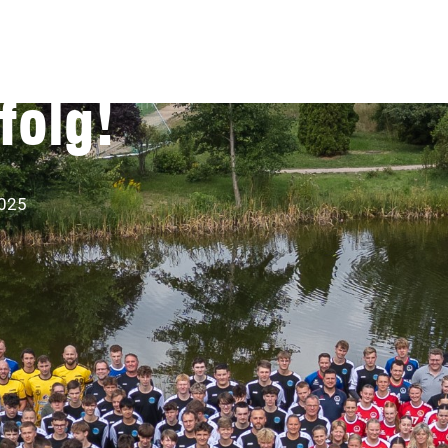
enburg ein
folg!
2025