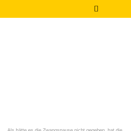
Nachwuchs
überzeugt nach
Zwangspause
Februar 8, 2022
Als hätte es die Zwangspause nicht gegeben, hat die