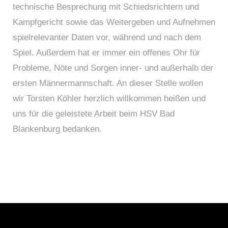
technische Besprechung mit Schiedsrichtern und
Kampfgericht sowie das Weitergeben und Aufnehmen
spielrelevanter Daten vor, während und nach dem
Spiel. Außerdem hat er immer ein offenes Ohr für
Probleme, Nöte und Sorgen inner- und außerhalb der
ersten Männermannschaft. An dieser Stelle wollen
wir Torsten Köhler herzlich willkommen heißen und
uns für die geleistete Arbeit beim HSV Bad
Blankenburg bedanken.