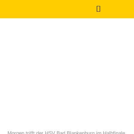
Ohne Ehrenamt kein
Handball #01
Februar 15, 2020
Morgen trifft der HSV Bad Blankenburg im Halbfinale