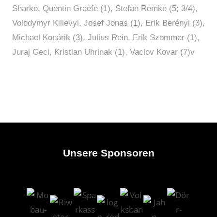
Sharko, Quentin Graefe (1), Stefan Remke (5; 3/4),
Volodymyr Kilievyi, Josef Jonas (1), Erik Berényi (3),
Michael Konárik (3), Julius Rein, Erik Szommer (1),
Juraj Geci, Kristian Uhrinak (1), Vaclov Kovar (7)v
Unsere Sponsoren