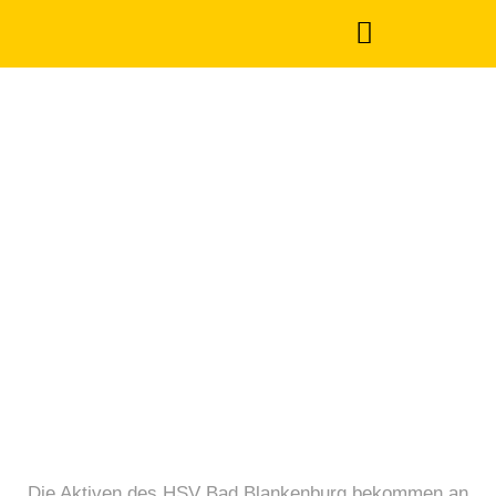
Topspielwochen
beim HSV Bad
Blankenburg
Februar 3, 2023
Die Aktiven des HSV Bad Blankenburg bekommen an