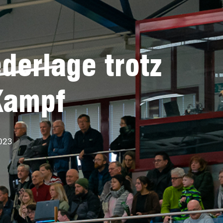
derlage trotz
Kampf
2023