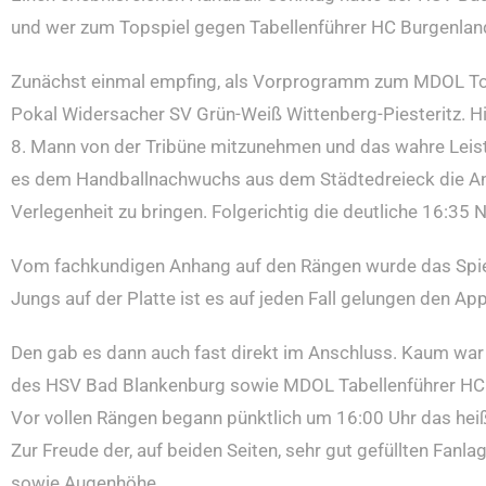
und wer zum Topspiel gegen Tabellenführer HC Burgenland 
Zunächst einmal empfing, als Vorprogramm zum MDOL Top
Pokal Widersacher SV Grün-Weiß Wittenberg-Piesteritz. Hie
8. Mann von der Tribüne mitzunehmen und das wahre Leist
es dem Handballnachwuchs aus dem Städtedreieck die Anha
Verlegenheit zu bringen. Folgerichtig die deutliche 16:35 
Vom fachkundigen Anhang auf den Rängen wurde das Spiel 
Jungs auf der Platte ist es auf jeden Fall gelungen den Ap
Den gab es dann auch fast direkt im Anschluss. Kaum war
des HSV Bad Blankenburg sowie MDOL Tabellenführer HC B
Vor vollen Rängen begann pünktlich um 16:00 Uhr das hei
Zur Freude der, auf beiden Seiten, sehr gut gefüllten Fanl
sowie Augenhöhe.