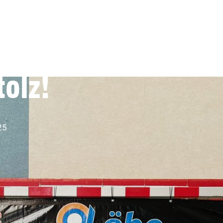
Nachwuchs-
-Wochenende
tolz!
25