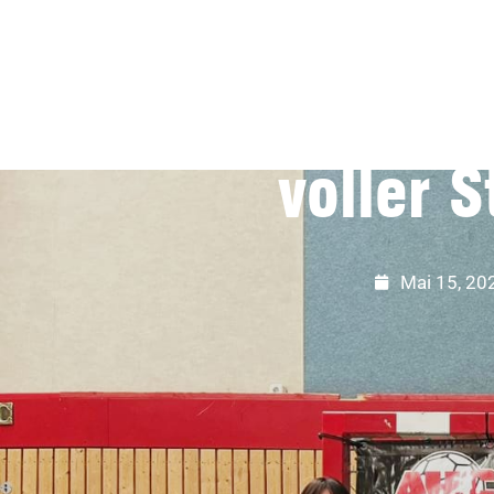
Vize-Kampf & 
Glanz: Ein HSV
voller S
Mai 15, 20